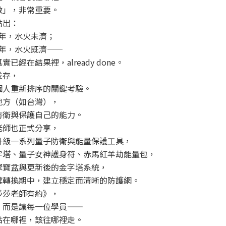
做」，非常重要。
點出：
乙巳年，水火未濟；
丙午年，水火既濟——
已經在結果裡，already done。
並存，
個人重新排序的關鍵考驗。
地方（如台灣），
防衛與保護自己的能力。
老師也正式分享，
升級一系列量子防衛與能量保護工具，
字塔、量子女神護身符、赤馬紅羊劫能量包，
聚寶盆與更新後的金字塔系統，
鍵轉換期中，建立穩定而清晰的防護網。
莎莎老師有約》，
，而是讓每一位學員——
站在哪裡，該往哪裡走。