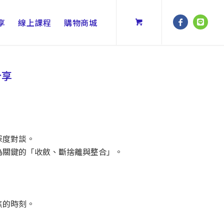
享
線上課程
購物商城
分享
深度對談。
為關鍵的「收斂、斷捨離與整合」。
焦的時刻。