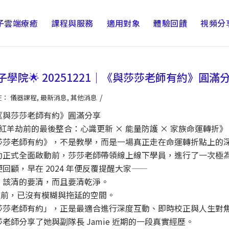
子雲端療癒
課程與服務
適用對象
體驗回饋
視頻分
子學院🌟 20251221｜《與莎莎老師有約》圓滿
/
在：
儀器課程
,
最新消息
,
其他消息
.20《與莎莎老師有約》圓滿分享
赤馬紅羊劫前的最後整合：心識更新 × 能量防護 × 家族命運轉折》
莎莎老師有約》，不是教學，而是一場真正走在命運轉折點上的
劫正式全面啟動前，莎莎老師帶領線上線下學員，進行了一次極
回顧，早在 2024 年便反覆提醒大家——
，該清的要清，而且要清乾淨。
6 之前，已沒有模糊與拖延的空間。
莎莎老師有約」，正是最適合進行深度互動、即時校正與人生對
老師分享了她與副隊長 Jamie 近期的一段真實經歷。