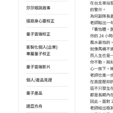
在台北車站
莎莎姐說故事
的警示。
為何副隊長
遠距身心靈校正
老師點出一
「養怡體，
量子雲端校正
你的 24 
風水最怕的
客製化個人(企業)
就像馬桶不
專屬量子校正
而人生也是
你不動，局
量子雲端影片
心一放下，
老師也進一
個人/產品見證
在高度壓抑
這不只發生
量子產品
都是長期內
因此，面對 
諾亞方舟
老師給出極