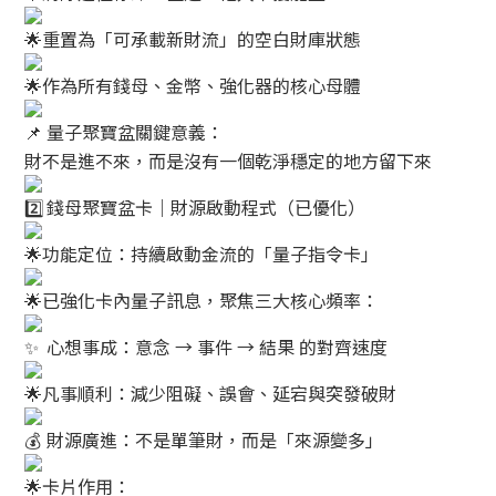
重置為「可承載新財流」的空白財庫狀態
作為所有錢母、金幣、強化器的核心母體
量子聚寶盆關鍵意義：
財不是進不來，而是沒有一個乾淨穩定的地方留下來
錢母聚寶盆卡｜財源啟動程式（已優化）
功能定位：持續啟動金流的「量子指令卡」
已強化卡內量子訊息，聚焦三大核心頻率：
心想事成：意念 → 事件 → 結果 的對齊速度
凡事順利：減少阻礙、誤會、延宕與突發破財
財源廣進：不是單筆財，而是「來源變多」
卡片作用：