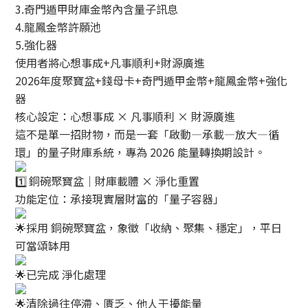
3.奇門遁甲財庫金幣內含量子訊息
4.龍鳳金幣許願池
5.強化器
使用者將心想事成+凡事順利+財源廣進
2026年度聚寶盆+錢母卡+奇門遁甲金幣+龍鳳金幣+強化
器
核心設定：心想事成 × 凡事順利 × 財源廣進
這不是單一招財物，而是一套「啟動—承載—放大—循
環」的量子財庫系統，專為 2026 能量轉換期設計。
銅碗聚寶盆｜財庫載體 × 淨化重置
功能定位：承接現實層財富的「量子容器」
採用 銅碗聚寶盆，象徵「收納、聚集、穩定」，平日
可當頌缽用
已完成 淨化處理
清除過往停滯、匱乏、他人干擾能量