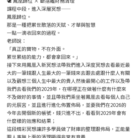
鳳凰歸位 × 斷捨離財務清理
課程中段，進入深層冥想——
鳳凰歸位。
那是一種把累世散落的天賦、才華與智慧
一點一滴收回來的過程。
老師說：
「真正的寶物，不在外面。
累世累結的能力，都會拿回來。」
接下來用鳳凰入新冥想法帶我們進入深度冥想去看最近最
大的一筆錢跟人生最大的一筆錢來去跟去處跟什麼人有關
以及觀想三個人生中最大的貴人然後最開心的工作以及帶
我們去看我們的2029年，在哪裡正在做著什麼有什麼來
不及做好的事情，並且帶我們乘坐著鳳凰去看每個人自己
的元辰宮，並且進行進化佈置佈局，並要我們在2026的
今年去開個新的帳號，錢只進不出，看看到2029年會有
什麼樣的效應和結果；
這段精彩冥想讓許多學員做了財庫的整理跟佈局，正能量
跟人事無上面的清理顯得非常有意義