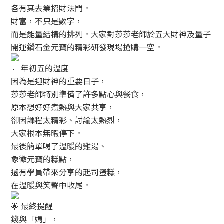
各有其去業招財法門。
財富，不只是數字，
而是能量結構的排列。大家對莎莎老師於五大財神及量子
開運鑽石金元寶的精彩研發現場搶購一空。
年初五的溫度
因為是迎財神的重要日子，
莎莎老師特別準備了許多點心與餐食，
原本想好好煮熱與大家共享，
卻因課程太精彩、討論太熱烈，
大家根本無暇停下。
最後簡單喝了溫暖的雞湯、
象徵元寶的糕點，
還有學員帶來分享的起司蛋糕，
在溫暖與笑聲中收尾。
最終提醒
錢與「媽」，