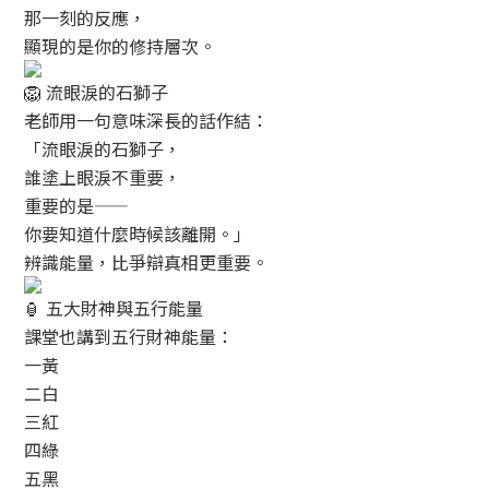
那一刻的反應，
顯現的是你的修持層次。
流眼淚的石獅子
老師用一句意味深長的話作結：
「流眼淚的石獅子，
誰塗上眼淚不重要，
重要的是——
你要知道什麼時候該離開。」
辨識能量，比爭辯真相更重要。
五大財神與五行能量
課堂也講到五行財神能量：
一黃
二白
三紅
四綠
五黑