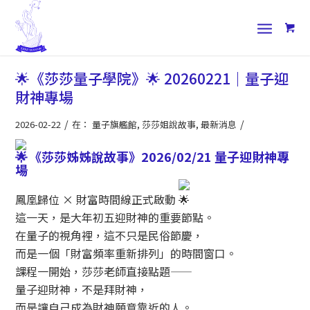
🌟《莎莎量子學院》🌟 20260221｜量子迎
財神專場
/
/
2026-02-22
在：
量子旗艦館
,
莎莎姐說故事
,
最新消息
《莎莎姊姊說故事》2026/02/21 量子迎財神專
場
鳳凰歸位 × 財富時間線正式啟動
這一天，是大年初五迎財神的重要節點。
在量子的視角裡，這不只是民俗節慶，
而是一個「財富頻率重新排列」的時間窗口。
課程一開始，莎莎老師直接點題——
量子迎財神，不是拜財神，
而是讓自己成為財神願意靠近的人。