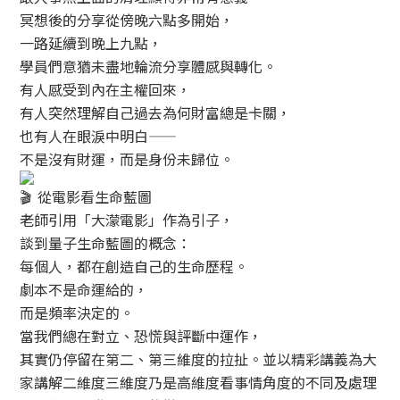
冥想後的分享從傍晚六點多開始，
一路延續到晚上九點，
學員們意猶未盡地輪流分享體感與轉化。
有人感受到內在主權回來，
有人突然理解自己過去為何財富總是卡關，
也有人在眼淚中明白——
不是沒有財運，而是身份未歸位。
從電影看生命藍圖
老師引用「大濛電影」作為引子，
談到量子生命藍圖的概念：
每個人，都在創造自己的生命歷程。
劇本不是命運給的，
而是頻率決定的。
當我們總在對立、恐慌與評斷中運作，
其實仍停留在第二、第三維度的拉扯。並以精彩講義為大
家講解二維度三維度乃是高維度看事情角度的不同及處理