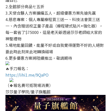
護自己
2.全館部分商品七五折
3.天使合夥人方案擴編五人，超級優惠方案先搶先贏
4.慈悲專案：個人專屬療程買三送一、科技法會買三送
一、內含贈送校正量子產品（療程硬式貼片+強化器），
每一套省了$75000，這是老天爺透過莎莎老師給大家的
神聖禮物
5.場地能量回饋，能量不好或自我覺得運勢不好的人絕對
要此時此刻來此地轉換磁場
6.更多優惠方案將陸續推出，敬請期待
手刀報名：
https://lihi1.me/9QaPO
（
報名費可抵現場消費）
莎莎量子學院/量子旗艦館