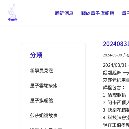
最新消息
關於量子旗艦館
量
20240
分類
/
2024-08-30
2024/08/31
新學員見證
翩翩起舞 
莎莎老師用
量子雲端療癒
課程包含：
1. 清理脈輪
量子旗艦館
2. 阿卡西
3. 快樂花
莎莎姐說故事
4. 科技法
現在正值孝