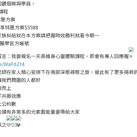
回饋個案與學員，
8課程
特惠方案
享特惠方案$5588
家族糾結就在本方案請把握時效勝利就看今朝～
端醫學官方帳號
留言：我要報名一天高維身心靈體驗課程，即會有專人回應喔
.ee/WaPdZt4
老師在家人精心安排下在南部深根尋根之旅，彼此有了更多揚昇
讓我們周圍的人都好
旋而上
子共振效應
大公約數
的課有非常多的元素跟能量要帶給大家
振之