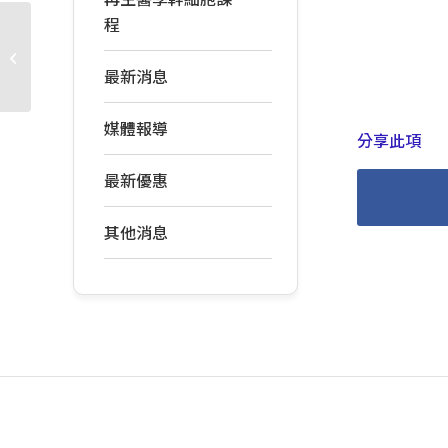
程
20240831～翩翩起舞 一
天量子高維身心靈體驗
最新消息
課程
媒體報導
分享此項
最新優惠
其他消息