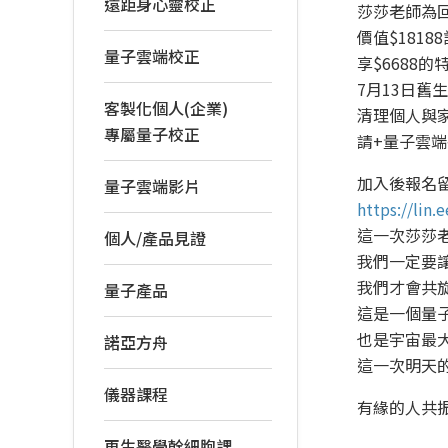
遠距身心靈校正
莎莎老師為
價值$1818
量子雲端校正
享$6688的
7月13日舊生
客製化個人(企業)
清理個人與
專屬量子校正
請+量子雲
加入後報名
量子雲端影片
https://lin
這一次莎莎
個人/產品見證
我們一定要
我們才會共
量子產品
這是一個量
也是宇宙最
諾亞方舟
這一次明天
儀器課程
有緣的人共
再生醫學幹細胞課