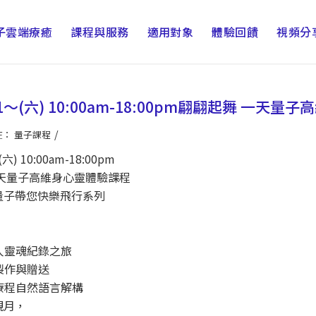
子雲端療癒
課程與服務
適用對象
體驗回饋
視頻分
831～(六) 10:00am-18:00pm翩翩起舞 一天
/
在：
量子課程
 (六) 10:00am-18:00pm
一天量子高維身心靈體驗課程
量子帶您快樂飛行系列
個人靈魂紀錄之旅
精製作與贈送
會療程自然語言解構
親月，