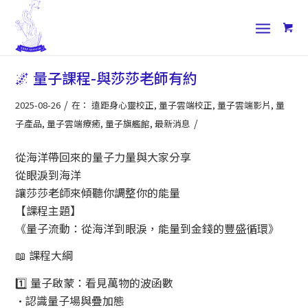
🌌 量子課程-與莎莎老師有約
/
2025-08-26
在：
遠距身心靈校正
,
量子雲端校正
,
量子雲端影片
,
量
/
子產品
,
量子雲端療癒
,
量子旗艦館
,
最新消息
從海洋帶回來的量子力量與大家分享
從眼淚到海洋
讓莎莎老師來傾聽你調整你的能量
【課程主題】
《量子流動：從海洋到眼淚，能量到金錢的豐盛循環》
📖 課程大綱
1️⃣ 量子啟蒙：看見萬物的波函數
•認識量子場與疊加態