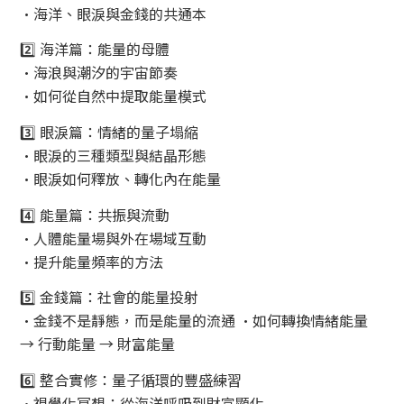
•海洋、眼淚與金錢的共通本
2️⃣ 海洋篇：能量的母體
•海浪與潮汐的宇宙節奏
•如何從自然中提取能量模式
3️⃣ 眼淚篇：情緒的量子塌縮
•眼淚的三種類型與結晶形態
•眼淚如何釋放、轉化內在能量
4️⃣ 能量篇：共振與流動
•人體能量場與外在場域互動
•提升能量頻率的方法
5️⃣ 金錢篇：社會的能量投射
•金錢不是靜態，而是能量的流通 •如何轉換情緒能量
→ 行動能量 → 財富能量
6️⃣ 整合實修：量子循環的豐盛練習
•視覺化冥想：從海洋呼吸到財富顯化