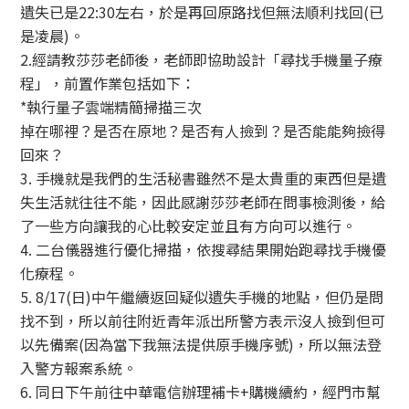
遺失已是22:30左右，於是再回原路找但無法順利找回(已
是凌晨)。
2.經請教莎莎老師後，老師即協助設計「尋找手機量子療
程」，前置作業包括如下：
*執行量子雲端精簡掃描三次
掉在哪裡？是否在原地？是否有人撿到？是否能能夠撿得
回來？
3. 手機就是我們的生活秘書雖然不是太貴重的東西但是遺
失生活就往往不能，因此感謝莎莎老師在問事檢測後，給
了一些方向讓我的心比較安定並且有方向可以進行。
4. 二台儀器進行優化掃描，依搜尋結果開始跑尋找手機優
化療程。
5. 8/17(日)中午繼續返回疑似遺失手機的地點，但仍是問
找不到，所以前往附近青年派出所警方表示沒人撿到但可
以先備案(因為當下我無法提供原手機序號)，所以無法登
入警方報案系統。
6. 同日下午前往中華電信辦理補卡+購機續約，經門市幫