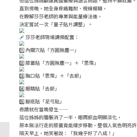
但這位姊姊顧慮異國醫療與語言問題，堅持不願就醫。
直到傍晚，她全身疼痛難耐、視線模糊，
在瞭解莎莎老師的專業與能量療法後，
決定嘗試一次「量子貼片調整」。
莎莎老師現場調頻配置：
內關穴貼「方圓無塵一」
膝蓋貼「方圓無塵一」＋「思霈」
胸口貼「思霈」＋「去瘀」
眼睛貼「去瘀」
腳底貼「足弓貼」
奇蹟就在當晚發生——
這位姊姊的腫脹消了一半，眼周瘀血明顯淡化，
原本無法行走的膝蓋竟能緩步移動，整個人氣色明亮許
隔天早上，她笑著說：「我幾乎好了八成！」
20251030～學員們分享