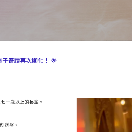
！量子奇蹟再次顯化！ 🌟
位是七十歲以上的長輩。
刻送醫。