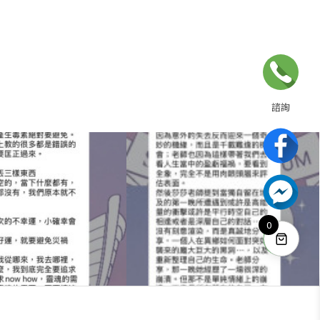
諮詢
02-2358-7968
電話諮詢為周一到週日 10:00~18:00
或請至聯絡我們填寫表單
627～出埃及記上-學員分
20260627～出埃及記上-學員分
享4
享3
聯絡我們
0