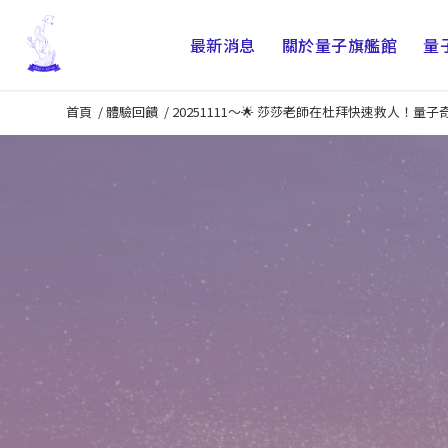
最新消息
關於量子旗艦館
量
首頁
/
體驗回饋
/
20251111～🌟 莎莎老師在杜拜快速救人！量子奇蹟