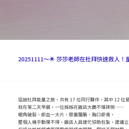
20251111～🌟 莎莎老師在杜拜快速救人
這趟杜拜能量之旅，共有 17 位同行夥伴，其中 12 
就在第二天早晨，一位姊姊在飯店大廳不慎摔倒——
眼角破裂、瘀血一大片，膝蓋腫脹、胸口瘀青，
整個人幾乎動彈不得，飯店人員連忙協助包紮，建議立