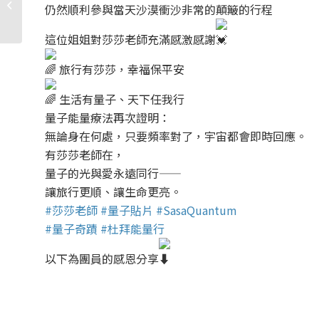
仍然順利參與當天沙漠衝沙非常的顛簸的行程
📣
這位姐姐對莎莎老師充滿感激感謝
旅行有莎莎，幸福保平安
生活有量子、天下任我行
量子能量療法再次證明：
無論身在何處，只要頻率對了，宇宙都會即時回應。
有莎莎老師在，
量子的光與愛永遠同行——
讓旅行更順、讓生命更亮。
#莎莎老師
#量子貼片
#SasaQuantum
#量子奇蹟
#杜拜能量行
以下為團員的感恩分享