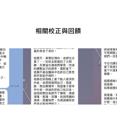
相關校正與回饋
20260627～出埃及記上-學員分
20260
分享1
享5