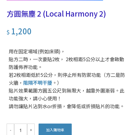
方圓無塵 2 (Local Harmony 2)
1,200
$
用在固定場域(例如床頭)，
貼方二時，一次要貼2枚， 2枚相距5公分以上才會啟動
防護佈界功能。
若2枚相距低於5公分，則停止所有防禦功能（方二是防
火牆，
阻隔不明干擾
。）
貼片效果範圍方圓五公尺到無限大，越靠外圍漸弱。此
功能強大，請小心使用！
請勿讓貼片沾到水or折損，會降低或折損貼片的功能。
加入購物車