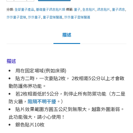
分類:
全部量子產品
,
基礎量子訊息貼片類
標籤:
量子
,
全息貼片
,
訊息貼片
,
量子訊息
,
莎莎量子雲端
,
莎莎量子
,
量子雲端醫護
,
莎莎量子雲端醫護
描述
描述
用在固定場域(例如床頭)
貼方二時，一次要貼2枚， 2枚相距5公分以上才會啟
動防護佈界功能。
若2枚相距低於5公分，則停止所有防禦功能（方二是
防火牆，
阻隔不明干擾
。）
貼片效果範圍方圓五公尺到無限大，越靠外圍漸弱。
此功能強大，請小心使用！
銀色貼片10枚