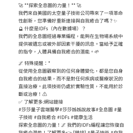
🚀 **探索全息圖的力量！** 🚀
我們來自美國的太空量子技術公司帶來了一項革命
性創新，您準備好重新連接與自我癒合了嗎？✨
🔮 什麼是IDFs（內在數據場）？
我們的全息圖經過專業編程，能夠在生物場系統中
提供被遺忘或被外部因素干擾的訊息。當給予正確
的指令，人體具備自我癒合的潛能。🌱
🌌 特殊提醒：*
從使用全息圖觀察到的任何身體變化，都是您自身
自我癒合的結果，而不是對任何疾病或醫療狀況的
直接治療。此項技術仍處於實驗性質，不能用於診
斷或治療！⚠️
✅ 了解更多:網站鏈接
#莎莎量子雲端醫學#莎莎姊姊說故事#全息圖 #量
子技術 #自我癒合 #IDFs #健康生活
探索全息圖的力量！🌌 我們的IDFs編程讓您恢復自
我癒合潛能！了解更多👉 [鏈接] #量子技術 #自我