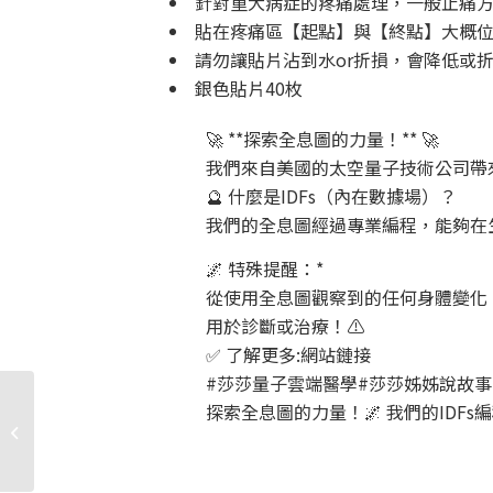
針對重大病症的疼痛處理，一般止痛方
貼在疼痛區【起點】與【終點】大概
請勿讓貼片沾到水or折損，會降低或
銀色貼片40枚
🚀 **探索全息圖的力量！** 🚀
我們來自美國的太空量子技術公司帶
🔮 什麼是IDFs（內在數據場）？
我們的全息圖經過專業編程，能夠在
🌌 特殊提醒：*
從使用全息圖觀察到的任何身體變化
用於診斷或治療！⚠️
✅ 了解更多:網站鏈接
#莎莎量子雲端醫學#莎莎姊姊說故事#全
探索全息圖的力量！🌌 我們的IDFs
媽祖神威量子天后系列