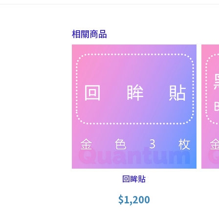
相關商品
回眸貼
$
1,200