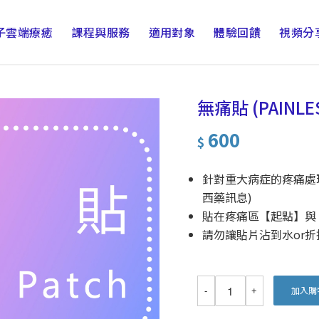
子雲端療癒
課程與服務
適用對象
體驗回饋
視頻分
無痛貼 (PAINLES
600
$
針對重大病症的疼痛處
西藥訊息)
貼在疼痛區【起點】與
請勿讓貼片沾到水or
加入購