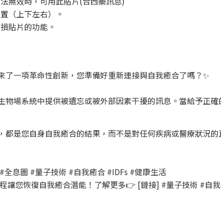
法無效時，可用此貼片(合西藥訊息)
位置（上下左右）。
折損貼片的功能。
來了一項革命性創新，您準備好重新連接與自我癒合了嗎？✨
生物場系統中提供被遺忘或被外部因素干擾的訊息。當給予正確的
，都是您自身自我癒合的結果，而不是對任何疾病或醫療狀況的
息圖 #量子技術 #自我癒合 #IDFs #健康生活
編程讓您恢復自我癒合潛能！了解更多👉 [鏈接] #量子技術 #自