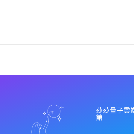
莎莎量子雲
館