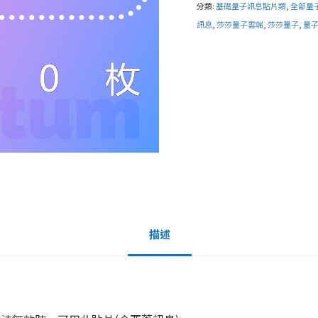
分類:
基礎量子訊息貼片類
,
全部量
訊息
,
莎莎量子雲端
,
莎莎量子
,
量
描述