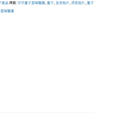
子產品
標籤:
莎莎量子雲端醫護
,
量子
,
全息貼片
,
訊息貼片
,
量子
子雲端醫護